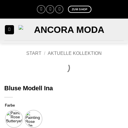
Zum
ZUM SHOP
Inhalt
springen
START
/
AKTUELLE KOLLEKTION
Bluse Modell Ina
Farbe