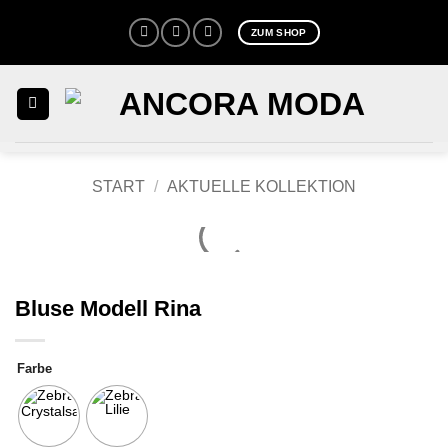
Zum
ZUM SHOP
Inhalt
springen
START
/
AKTUELLE KOLLEKTION
Bluse Modell Rina
Farbe