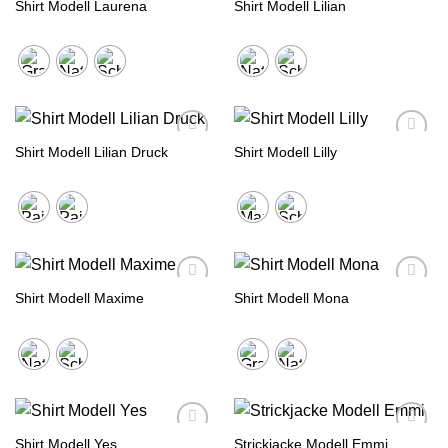
Shirt Modell Laurena
Shirt Modell Lilian
Shirt Modell Lilian Druck
Shirt Modell Lilly
Shirt Modell Maxime
Shirt Modell Mona
Shirt Modell Yes
Strickjacke Modell Emmi