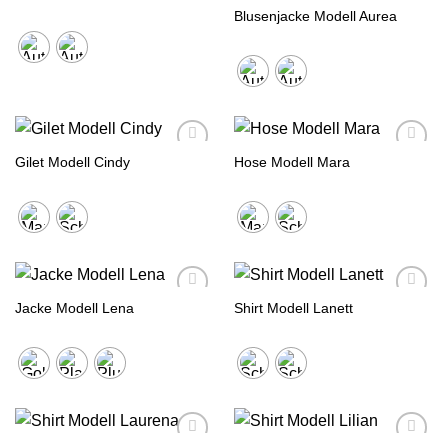
Blusenjacke Modell Aurea
Gilet Modell Cindy
Hose Modell Mara
Jacke Modell Lena
Shirt Modell Lanett