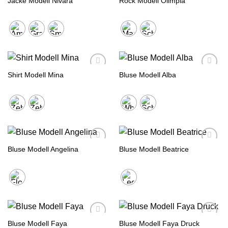
Jacke Modell Nivara
Rock Modell Olimpia
Shirt Modell Mina
Bluse Modell Alba
Bluse Modell Angelina
Bluse Modell Beatrice
Bluse Modell Faya
Bluse Modell Faya Druck