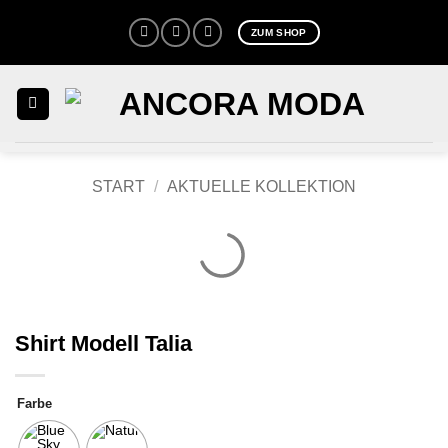
Zum
ZUM SHOP
Inhalt
springen
START
/
AKTUELLE KOLLEKTION
Shirt Modell Talia
Farbe